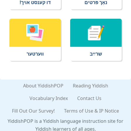
נאָך פּרטים
דו קענסט אויך!
שרײַב
װערטער
About YiddishPOP
Reading Yiddish
Vocabulary Index
Contact Us
Fill Out Our Survey!
Terms of Use & IP Notice
YiddishPOP is a Yiddish language instruction site for
Yiddish learners of all ages.