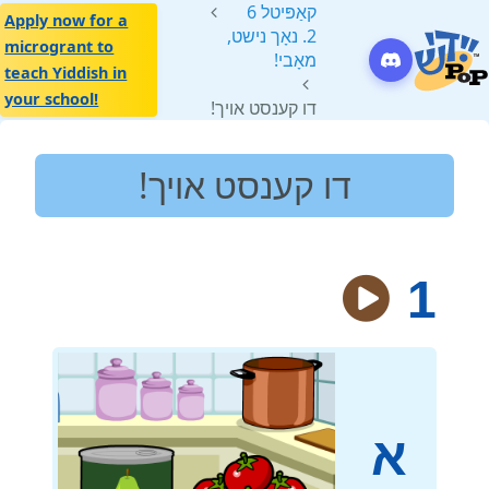
קאַפּיטל 6
Apply now for a
2. נאָך נישט,
microgrant to
מאָבי!
teach Yiddish in
your school!
דו קענסט אויך!
דו קענסט אויך!
1
א