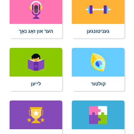
געניטונגען
הער און זאָג נאָך
קולטור
לײען