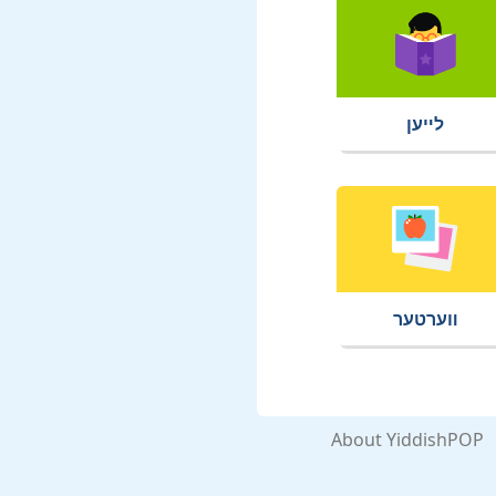
לײען
װערטער
About YiddishPOP