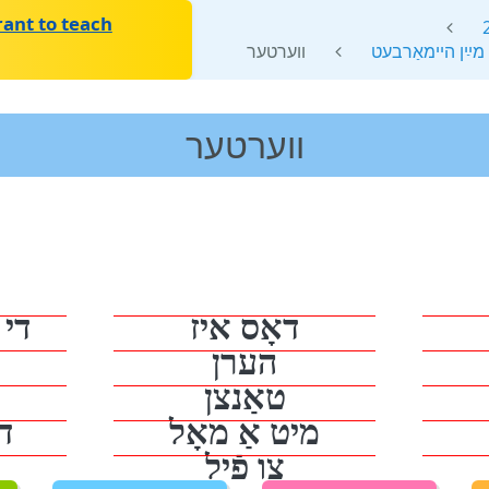
ant to teach
װערטער
װערטער
דאָס איז
די
הערן
טאַנצן
מיט אַ מאָל
דא
צו פֿיל